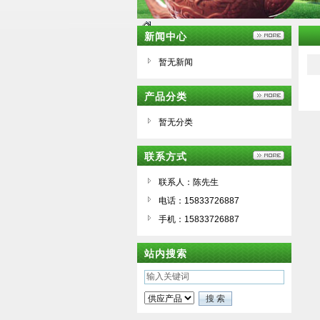
新闻中心
暂无新闻
产品分类
暂无分类
联系方式
联系人：陈先生
电话：15833726887
手机：15833726887
站内搜索